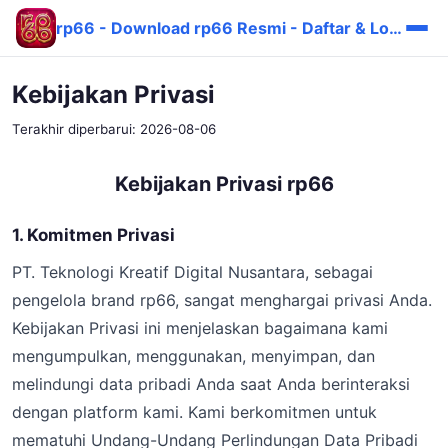
rp66 - Download rp66 Resmi - Daftar & Login Aman
Kebijakan Privasi
Terakhir diperbarui: 2026-08-06
Kebijakan Privasi rp66
1. Komitmen Privasi
PT. Teknologi Kreatif Digital Nusantara, sebagai
pengelola brand rp66, sangat menghargai privasi Anda.
Kebijakan Privasi ini menjelaskan bagaimana kami
mengumpulkan, menggunakan, menyimpan, dan
melindungi data pribadi Anda saat Anda berinteraksi
dengan platform kami. Kami berkomitmen untuk
mematuhi Undang-Undang Perlindungan Data Pribadi