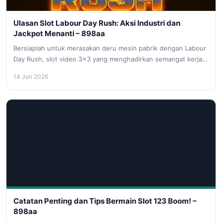
Ulasan Slot Labour Day Rush: Aksi Industri dan
Jackpot Menanti – 898aa
Bersiaplah untuk merasakan deru mesin pabrik dengan Labour
Day Rush, slot video 3×3 yang menghadirkan semangat kerja
keras ke layar...
14 Jun 2026
Catatan Penting dan Tips Bermain Slot 123 Boom! –
898aa