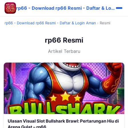
rp66 - Download rp66 Resmi - Daftar & Login Aman
rp66 - Download rp66 Resmi - Daftar & Login Aman
›
Resmi
rp66 Resmi
Artikel Terbaru
Ulasan Visual Slot Bullshark Brawl: Pertarungan Hiu di
Arena Gulat – rp66