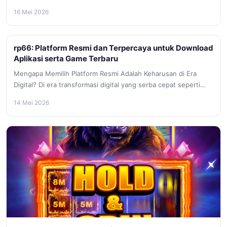
mengunduh perangkat...
16 Mei 2026
rp66: Platform Resmi dan Terpercaya untuk Download
Aplikasi serta Game Terbaru
Mengapa Memilih Platform Resmi Adalah Keharusan di Era
Digital? Di era transformasi digital yang serba cepat seperti
sekarang, kebutuhan akan...
14 Mei 2026