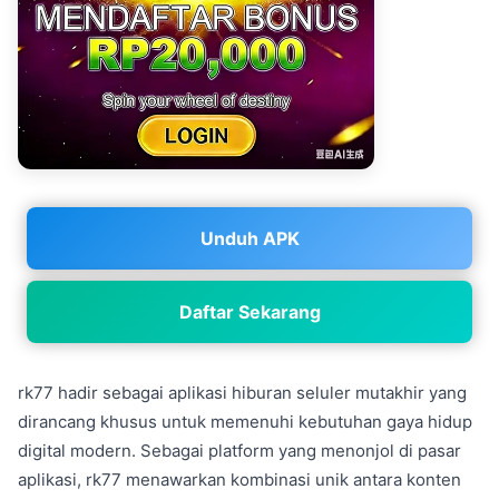
Unduh APK
Daftar Sekarang
rk77 hadir sebagai aplikasi hiburan seluler mutakhir yang
dirancang khusus untuk memenuhi kebutuhan gaya hidup
digital modern. Sebagai platform yang menonjol di pasar
aplikasi, rk77 menawarkan kombinasi unik antara konten