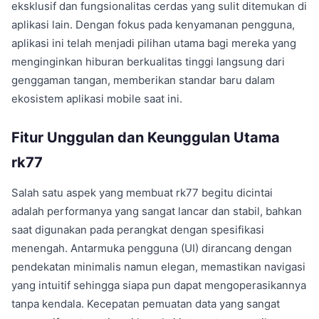
eksklusif dan fungsionalitas cerdas yang sulit ditemukan di
aplikasi lain. Dengan fokus pada kenyamanan pengguna,
aplikasi ini telah menjadi pilihan utama bagi mereka yang
menginginkan hiburan berkualitas tinggi langsung dari
genggaman tangan, memberikan standar baru dalam
ekosistem aplikasi mobile saat ini.
Fitur Unggulan dan Keunggulan Utama
rk77
Salah satu aspek yang membuat rk77 begitu dicintai
adalah performanya yang sangat lancar dan stabil, bahkan
saat digunakan pada perangkat dengan spesifikasi
menengah. Antarmuka pengguna (UI) dirancang dengan
pendekatan minimalis namun elegan, memastikan navigasi
yang intuitif sehingga siapa pun dapat mengoperasikannya
tanpa kendala. Kecepatan pemuatan data yang sangat