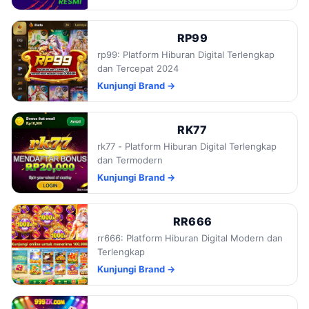
RP99
rp99: Platform Hiburan Digital Terlengkap
dan Tercepat 2024
Kunjungi Brand →
RK77
rk77 - Platform Hiburan Digital Terlengkap
dan Termodern
Kunjungi Brand →
RR666
rr666: Platform Hiburan Digital Modern dan
Terlengkap
Kunjungi Brand →